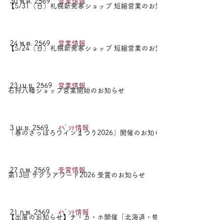
30 พ.ค. 2569
営業情報
【5/31（日）札幌新発寒ショップ 短縮営業のお知らせ】
24 พ.ค. 2569
営業情報
【5/24（日）札幌新発寒ショップ 短縮営業のお知らせ】
23 เม.ย. 2569
営業情報
石狩八幡ショップ営業開始のお知らせ
3 เม.ย. 2569
ｲﾍﾞﾝﾄ情報
「春のさっぽろワインまつり2026」開催のお知らせ
27 ก.พ. 2569
受賞情報
第13回 サクラアワード2026 受賞のお知らせ
21 ก.พ. 2569
ｲﾍﾞﾝﾄ情報
【出展のお知らせ】チ・カ・ホ開催「北海道・物産の競宴」HOKKAIDO